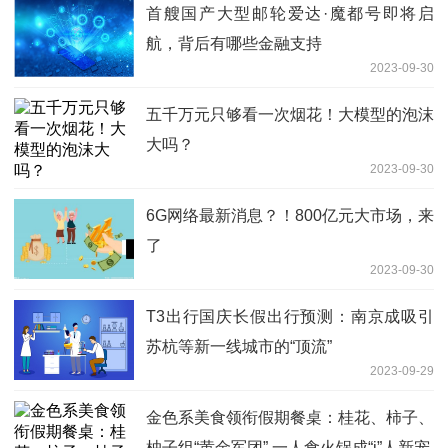
首艘国产大型邮轮爱达·魔都号即将启
航，背后有哪些金融支持
2023-09-30
五千万元只够看一次烟花！大模型的泡沫
大吗？
2023-09-30
6G网络最新消息？！800亿元大市场，来
了
2023-09-30
T3出行国庆长假出行预测：南京成吸引
苏杭等新一线城市的“顶流”
2023-09-29
金色系美食领衔假期餐桌：桂花、柿子、
柚子组“黄金军团” 一人食火锅成“i”人新宠