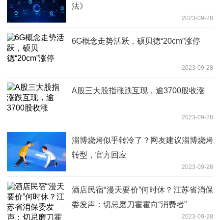
法》
2023-09-28
6G概念走势活跃，硕贝德“20cm”涨停
2023-09-28
A股三大股指涨跌互现，逾3700股收涨
2023-09-28
淄博烧烤似乎转冷了？网友建议淄博烧烤
转型，官方回应
2023-09-28
酒店民宿“漫天要价”何时休？江苏省消保
委发声：切忌磨刀霍霍向“消费者”
2023-09-28