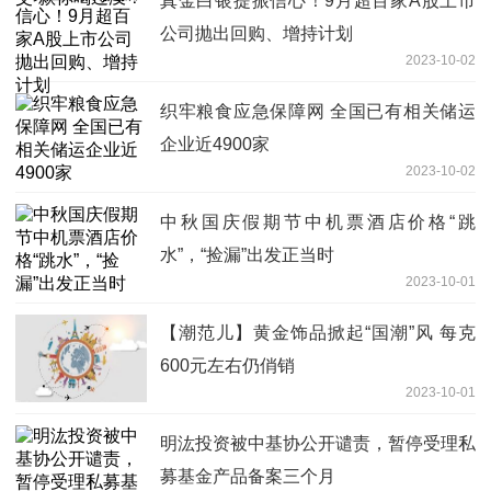
真金白银提振信心！9月超百家A股上市
公司抛出回购、增持计划
2023-10-02
织牢粮食应急保障网 全国已有相关储运
企业近4900家
2023-10-02
中秋国庆假期节中机票酒店价格“跳
水”，“捡漏”出发正当时
2023-10-01
【潮范儿】黄金饰品掀起“国潮”风 每克
600元左右仍俏销
2023-10-01
明汯投资被中基协公开谴责，暂停受理私
募基金产品备案三个月