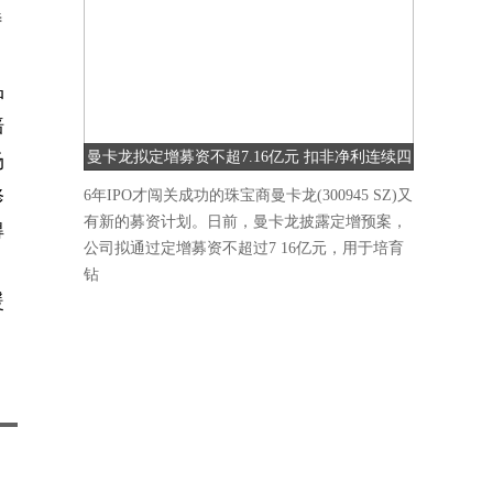
特
品
赔
曼卡龙拟定增募资不超7.16亿元 扣非净利连续四
场
季度下降
修
6年IPO才闯关成功的珠宝商曼卡龙(300945 SZ)又
有新的募资计划。日前，曼卡龙披露定增预案，
得
公司拟通过定增募资不超过7 16亿元，用于培育
钻
暖