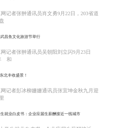
网记者张翀通讯员肖文勇9月22日，203省道
盘
暨武昌鱼文化旅游节举行
工网记者张翀通讯员吴朝阳刘立闪9月23日
年 和
”东北丰收盛景！
工网记者彭冰柳姗姗通讯员张宜坤金秋九月迎
里
学生就业白皮书：企业应届生薪酬接近一线城市