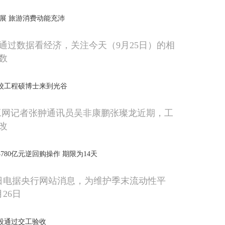
发展 旅游消费动能充沛
通过数据看经济，关注今天（9月25日）的相
数
校工程硕博士来到光谷
工网记者张翀通讯员吴非康鹏张璨龙近期，工
改
3780亿元逆回购操作 期限为14天
6日电据央行网站消息，为维护季末流动性平
月26日
新段通过交工验收