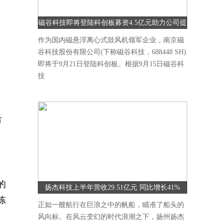
磁谷科技即将登陆科创板募资4.5亿元助力公司提
升研发能力
作为国内磁悬浮离心式鼓风机领军企业，南京磁
谷科技股份有限公司(下称磁谷科技，688448 SH)
即将于9月21日登陆科创板。根据9月15日磁谷科
技
市
的
扬杰科技上半年营收29.51亿元 同比增长41%
陈
正如一艘航行在巨浪之中的帆船，瞄准了船头的
风向标。在风云变幻的时代浪潮之下，扬州扬杰