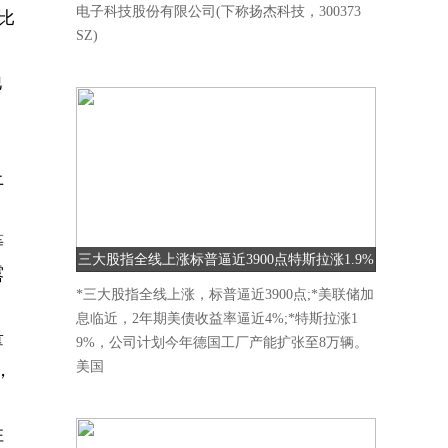
电子科技股份有限公司(下称扬杰科技，300373
比
SZ)
他
上
等
三大股指全线上涨标普逼近3900点特斯拉涨1.9%
露
*三大股指全线上涨，标普逼近3900点;*美联储加
息临近，2年期美债收益率逼近4%;*特斯拉涨1
量
9%，公司计划今年德国工厂产能扩张至8万辆。
美国
，
住