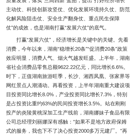
质量发展，落实“三高四新”蓝图，提出“打好经济增长
主动仗、科技创新攻坚仗、优化发展环境持久仗、防范
化解风险阻击仗、安全生产翻身仗、重点民生保障
仗”的成效，也是湖南打赢“发展六仗”的底气。
打赢“发展六仗”，经济增长是关键中的关键。先看
消费，今年以来，湖南“稳增长20条”“促消费20条”政策
效应明显，消费人气、烟火气越发旺盛。上半年，湖南
省社会消费品零售总额9622.22亿元，同比增长6.6%。
时下，正值湖南旅游旺季，长沙、湘西凤凰、张家界等
网红景点人潮涌动。再看投资，上半年湖南重大建设项
目投资同比增长8.0%，产业投资同比增长7.3%，特别
是占投资比重约63%的民间投资增长3.5%。站在刚刚
投产的炎陵黄桃深加工生产线前，湖南娜妹子食品有限
公司总经理刘丽娜深有感触：“如果不是地方政府保姆
式的服务，我也下不了决心投资2000多万元建厂。”再