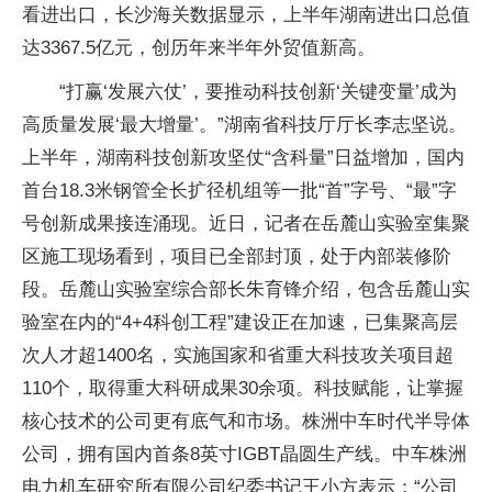
看进出口，长沙海关数据显示，上半年湖南进出口总值
达3367.5亿元，创历年来半年外贸值新高。
“打赢‘发展六仗’，要推动科技创新‘关键变量’成为
高质量发展‘最大增量’。”湖南省科技厅厅长李志坚说。
上半年，湖南科技创新攻坚仗“含科量”日益增加，国内
首台18.3米钢管全长扩径机组等一批“首”字号、“最”字
号创新成果接连涌现。近日，记者在岳麓山实验室集聚
区施工现场看到，项目已全部封顶，处于内部装修阶
段。岳麓山实验室综合部长朱育锋介绍，包含岳麓山实
验室在内的“4+4科创工程”建设正在加速，已集聚高层
次人才超1400名，实施国家和省重大科技攻关项目超
110个，取得重大科研成果30余项。科技赋能，让掌握
核心技术的公司更有底气和市场。株洲中车时代半导体
公司，拥有国内首条8英寸IGBT晶圆生产线。中车株洲
电力机车研究所有限公司纪委书记王小方表示：“公司