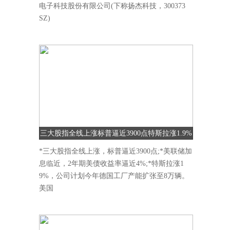
电子科技股份有限公司(下称扬杰科技，300373
SZ)
三大股指全线上涨标普逼近3900点特斯拉涨1.9%
*三大股指全线上涨，标普逼近3900点;*美联储加
息临近，2年期美债收益率逼近4%;*特斯拉涨1
9%，公司计划今年德国工厂产能扩张至8万辆。
美国