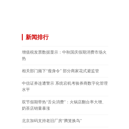
新闻排行
增值税发票数据显示：中秋国庆假期消费市场火
热
相关部门频下“瘦身令” 部分商家花式避监管
中信证券连遭警示 系统宕机考验券商数字化管理
水平
双节假期带热“舌尖消费”：火锅店翻台率大增、
奶茶店销量暴涨
北京加码支持老旧厂房“腾笼换鸟”