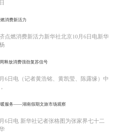
日
点燃消费新活力
济点燃消费新活力新华社北京10月6日电新华
杨
金周释放消费强劲复苏信号
0月6日电（记者黄浩铭、黄凯莹、陈露缘）中
，
、暖服务——湖南假期文旅市场观察
0月6日电 新华社记者张格图为张家界七十二
华