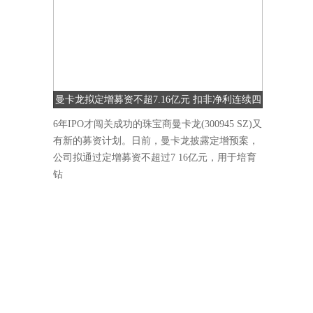
曼卡龙拟定增募资不超7.16亿元 扣非净利连续四
季度下降
6年IPO才闯关成功的珠宝商曼卡龙(300945 SZ)又
有新的募资计划。日前，曼卡龙披露定增预案，
公司拟通过定增募资不超过7 16亿元，用于培育
钻