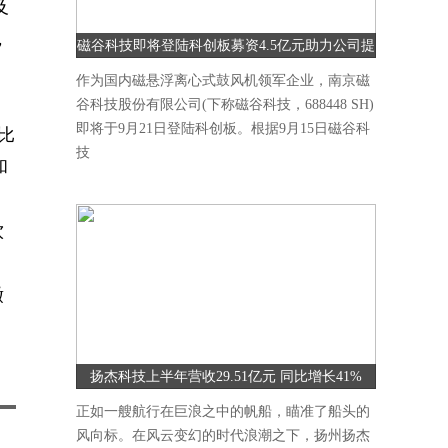
及
，
磁谷科技即将登陆科创板募资4.5亿元助力公司提
升研发能力
作为国内磁悬浮离心式鼓风机领军企业，南京磁
售
谷科技股份有限公司(下称磁谷科技，688448 SH)
即将于9月21日登陆科创板。根据9月15日磁谷科
比
技
和
饮
缴
扬杰科技上半年营收29.51亿元 同比增长41%
正如一艘航行在巨浪之中的帆船，瞄准了船头的
风向标。在风云变幻的时代浪潮之下，扬州扬杰