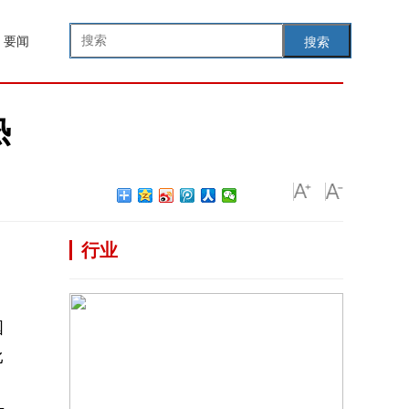
要闻
搜索
热
行业
国
比