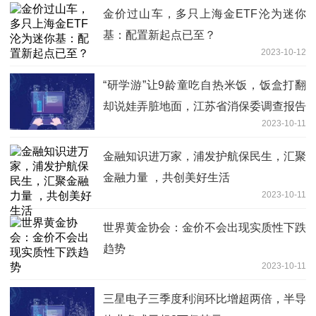
金价过山车，多只上海金ETF沦为迷你
基：配置新起点已至？
2023-10-12
“研学游”让9龄童吃自热米饭，饭盒打翻
却说娃弄脏地面，江苏省消保委调查报告
2023-10-11
揭露四大问题
金融知识进万家，浦发护航保民生，汇聚
金融力量 ，共创美好生活
2023-10-11
世界黄金协会：金价不会出现实质性下跌
趋势
2023-10-11
三星电子三季度利润环比增超两倍，半导