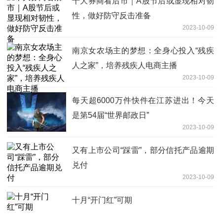
十大券商看后市｜A股节后或显现相对韧
性，做好防守反击准备
2023-10-09
南京女农场主的梦想：全身心投入“残疾
人之家”，培养残疾人电商主播
2023-10-09
每天超6000万件快件在江苏进出！今天
是第54届“世界邮政日”
2023-10-09
又有上市公司“踩雷”，部分信托产品逾期
兑付
2023-10-09
十月“开门红”可期