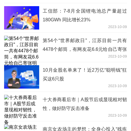
工信部：7-8月全国锂电池总产量超过
180GWh 同比增长23%
2023-10-09
第54个“世界邮政日”，江苏目前一共有
4478个邮筒，有网友花6.6元给自己寄张
2023-10-09
明信片
10月金股名单来了！近2万亿“聪明钱”狂
买这6只股
2023-10-09
十大券商看后市｜A股节后或显现相对韧
性，做好防守反击准备
2023-10-09
南京女农场主的梦想：全身心投入“残疾