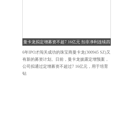
曼卡龙拟定增募资不超7.16亿元 扣非净利连续四
季度下降
6年IPO才闯关成功的珠宝商曼卡龙(300945 SZ)又
有新的募资计划。日前，曼卡龙披露定增预案，
公司拟通过定增募资不超过7 16亿元，用于培育
钻