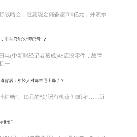
行战略会，透露现金储备超700亿元，并表示
，车主只能吃“哑巴亏”？
7日电(中新财经记者葛成)4S店没零件，故障
机一
赛道背后：年轻人对薅羊毛上瘾了？
汁红糖”、15元的“好记有机蒸鱼豉油”……近
为概念”