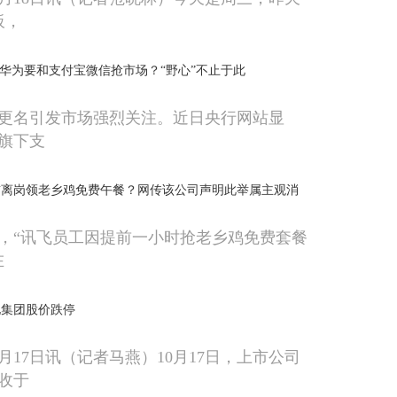
板，
！华为要和支付宝微信抢市场？“野心”不止于此
更名引发市场强烈关注。近日央行网站显
旗下支
前离岗领老乡鸡免费午餐？网传该公司声明此举属主观消
下午，“讯飞员工因提前一小时抢老乡鸡免费套餐
在
地集团股价跌停
月17日讯（记者马燕）10月17日，上市公司
收于