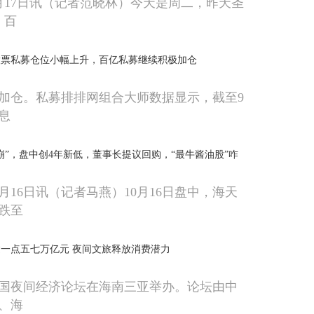
月17日讯（记者范晓林）今天是周二，昨天圣
，百
股票私募仓位小幅上升，百亿私募继续积极加仓
加仓。私募排排网组合大师数据显示，截至9
息
崩”，盘中创4年新低，董事长提议回购，“最牛酱油股”咋
月16日讯（记者马燕）10月16日盘中，海天
跌至
一点五七万亿元 夜间文旅释放消费潜力
3中国夜间经济论坛在海南三亚举办。论坛由中
、海