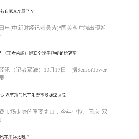
被自家APP骂了？
7日电(中新财经记者吴涛)“国美客户端出现弹
”
亿美元 《王者荣耀》蝉联全球手游畅销榜冠军
（记者覃澈）10月17日，据SensorTower
显
信心 双节期间汽车消费市场加速回暖
费市场走势的重要窗口，今年中秋、国庆“双
加
想汽车来得太晚？