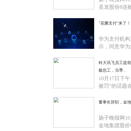
圣龙股份8连
“花瓣支付”来了
华为支付机构
示，同意华为
科大讯飞员工提
极怠工，当季...
10月17日
被罚”的话题
董事长辞职，金
扬子晚报网10
金地集团股价