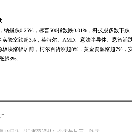
跌
纳指跌0.25%，标普500指数跌0.01%，科技股多数下跌
科实验室跌超3%，英特尔、AMD、意法半导体、恩智浦
源板块涨幅居前，柯尔百货涨超8%，黄金资源涨超7%，
涨超3%。
付”
0月18日讯（记者范晓林）今天是周三，昨天