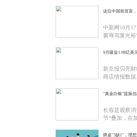
这位中国前首富，
中新网10月1
窗辱骂黄光裕
9月吸金1.98
新京报贝壳财经讯
商店情报数据
“真金白银”提振
长假是观察消
节”叠加，在
牌桌“3缺1”，理