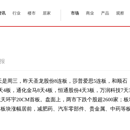
资讯
行业
楼市
居家
市场
商业
产品
观察
报
今天是周三，昨天圣龙股份8连板，莎普爱思5连板，和顺石
天4板，通化金马8天4板，恒通股份4天3板，万润科技7天
天环宇20CM首板。盘面上，两市下跌个股超2600家；板
等板块涨幅居前，减肥药、汽车零部件、贵金属、中药等