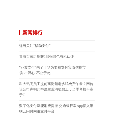
新闻排行
适当关注“移动支付”
青海百家组织获169张绿色有机认证
“花瓣支付”来了！华为要和支付宝微信抢市
场？“野心”不止于此
科大讯飞员工提前离岗领老乡鸡免费午餐？网传
该公司声明此举属主观消极怠工，当季考核不高
于C
数字化支付赋能消费提振 交通银行双App接入银
联云闪付网络支付平台