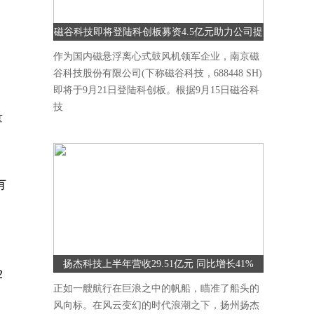
磁谷科技即将登陆科创板募资4.5亿元助力公司提
升研发能力
作为国内磁悬浮离心式鼓风机领军企业，南京磁
谷科技股份有限公司(下称磁谷科技，688448 SH)
即将于9月21日登陆科创板。根据9月15日磁谷科
，
技
量
有
扬杰科技上半年营收29.51亿元 同比增长41%
2
正如一艘航行在巨浪之中的帆船，瞄准了船头的
风向标。在风云变幻的时代浪潮之下，扬州扬杰