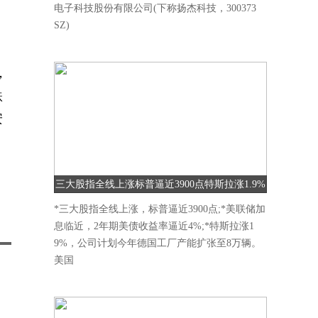
电子科技股份有限公司(下称扬杰科技，300373
SZ)
，
跌
安
三大股指全线上涨标普逼近3900点特斯拉涨1.9%
*三大股指全线上涨，标普逼近3900点;*美联储加
息临近，2年期美债收益率逼近4%;*特斯拉涨1
9%，公司计划今年德国工厂产能扩张至8万辆。
美国