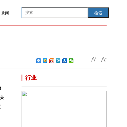
要闻
搜索
行业
3
块
板