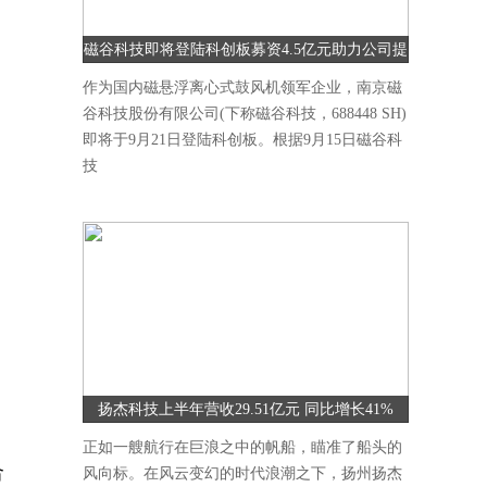
磁谷科技即将登陆科创板募资4.5亿元助力公司提
升研发能力
作为国内磁悬浮离心式鼓风机领军企业，南京磁
谷科技股份有限公司(下称磁谷科技，688448 SH)
即将于9月21日登陆科创板。根据9月15日磁谷科
技
扬杰科技上半年营收29.51亿元 同比增长41%
正如一艘航行在巨浪之中的帆船，瞄准了船头的
合
风向标。在风云变幻的时代浪潮之下，扬州扬杰