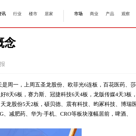
资讯
行业
楼市
居家
市场
商业
产品
观察
概念
报
今天是周一，上周五圣龙股份、欧菲光6连板，百花医药、莎
好8天6板，赛力斯、冠捷科技6天4板，龙版传媒4天3板
、天龙股份5天2板，硕贝德、震有科技、昀冢科技、博瑞
5G、减肥药、华为·手机、CRO等板块涨幅居前，啤酒、