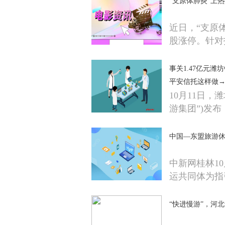
“支原体肺炎”上
近日，“支原
股涨停。针对
事关1.47亿元
平安信托这样做
10月11日
游集团”)发布
中国—东盟旅游
中新网桂林10
运共同体为指
“快进慢游”，河