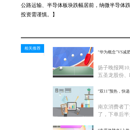
公路运输、半导体板块跌幅居前，纳微半导体跌
投资需谨慎。】
关键词：
相关推荐
“华为概念”VS减
扬子晚报网1
五圣龙股份、
“双11”预热，快
南京消费者丁
了，下单后半