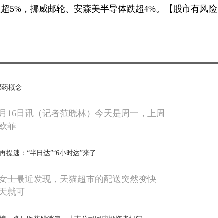
超5%，挪威邮轮、安森美半导体跌超4%。【股市有风险
肥药概念
0月16日讯（记者范晓林）今天是周一，上周
欧菲
递再提速：“半日达”“6小时达”来了
女士最近发现，天猫超市的配送突然变快
天就可