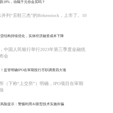
大跌18%，动辄千元你会买吗？
G并列“丑鞋三杰”的Birkenstock，上市了。10
信贷结构持续优化，实体经济融资成本下降
午，中国人民银行举行2023年第三季度金融统
布会
！监管明确IPO在审期投行尽职调查四大项
所（下称“上交所”）明确，IPO项目在审期
除
风险提示：警惕利用AI新型技术实施诈骗