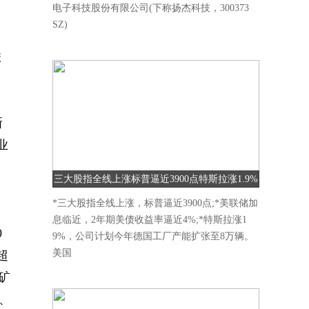
电子科技股份有限公司(下称扬杰科技，300373
SZ)
联
新
业
三大股指全线上涨标普逼近3900点特斯拉涨1.9%
*三大股指全线上涨，标普逼近3900点;*美联储加
息临近，2年期美债收益率逼近4%;*特斯拉涨1
0
9%，公司计划今年德国工厂产能扩张至8万辆。
美国
超
矿
、