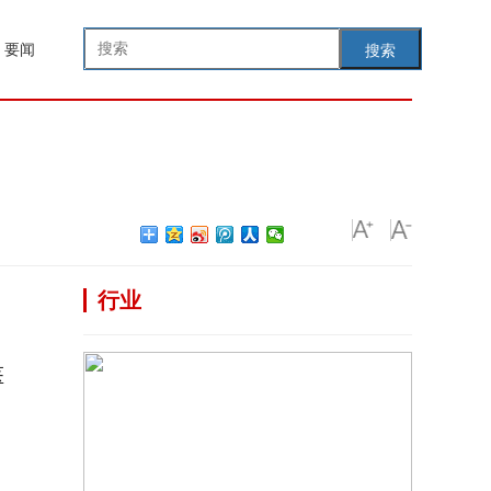
要闻
搜索
行业
，
医