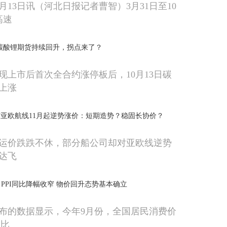
月13日讯（河北日报记者曹智）3月31日至10
高速
！碳酸锂期货持续回升，拐点来了？
出现上市后首次全合约涨停板后，10月13日碳
上涨
亚欧航线11月起逆势涨价：短期造势？稳固长协价？
运价跌跌不休，部分船公司却对亚欧线逆势
达飞
，PPI同比降幅收窄 物价回升态势基本确立
布的数据显示，今年9月份，全国居民消费价
同比