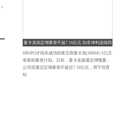
，
曼卡龙拟定增募资不超7.16亿元 扣非净利连续四
季度下降
6年IPO才闯关成功的珠宝商曼卡龙(300945 SZ)又
有新的募资计划。日前，曼卡龙披露定增预案，
公司拟通过定增募资不超过7 16亿元，用于培育
钻