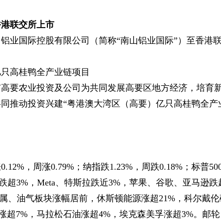
香港联交所上市
铝业国际控股有限公司（简称“南山铝业国际”）至香港
亿只高桂鸭全产业链项目
市高要农业投资及公司为共同发展高要区地方经济，培育
同推动投资兴建“粤港澳大湾区（高要）亿只高桂鸭全产
%，周涨0.79%；纳指跌1.23%，周跌0.18%；标普50
达跌超3%，Meta、特斯拉跌近3%，苹果、谷歌、亚马逊跌
贵金属、油气板块涨幅居前，休斯顿能源涨超21%，科尔戴伦
银涨超7%，马拉松石油涨超4%，埃克森美孚涨超3%。邮轮