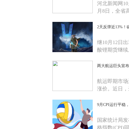
河北新闻网10
月8日，全省
2天反弹近13%
继10月12日
酸锂期货继续
两大航运巨头宣布
航运即期市场
涨价。近日，
9月CPI运行平稳
国家统计局发
格指数(CPI)