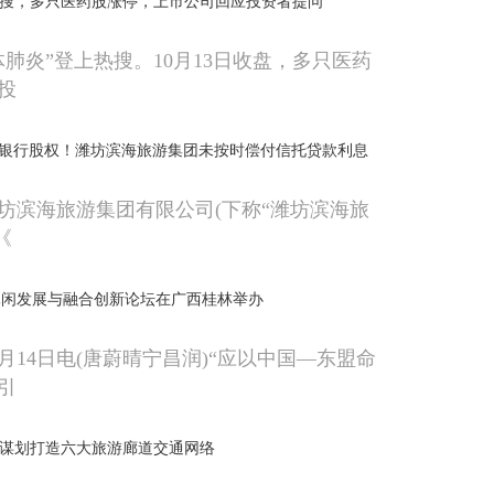
热搜，多只医药股涨停，上市公司回应投资者提问
体肺炎”登上热搜。10月13日收盘，多只医药
投
潍坊银行股权！潍坊滨海旅游集团未按时偿付信托贷款利息
→
，潍坊滨海旅游集团有限公司(下称“潍坊滨海旅
《
休闲发展与融合创新论坛在广西桂林举办
月14日电(唐蔚晴宁昌润)“应以中国—东盟命
引
北谋划打造六大旅游廊道交通网络