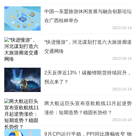
中国—东盟旅游休闲发展与融合创新论坛
在广西桂林举办
2023-10-14
“快进慢游”，河北谋划打造六大旅游廊道
交通网络
2023-10-14
2天反弹近13%！碳酸锂期货持续回升，
拐点来了？
2023-10-14
两大航运巨头宣布亚欧航线11月起逆势
涨价：短期造势？稳固长协价？
2023-10-14
9月CPI运行平稳，PPI同比降幅收窄 物