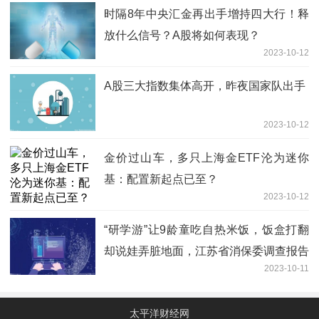
时隔8年中央汇金再出手增持四大行！释
放什么信号？A股将如何表现？
2023-10-12
A股三大指数集体高开，昨夜国家队出手
2023-10-12
金价过山车，多只上海金ETF沦为迷你
基：配置新起点已至？
2023-10-12
“研学游”让9龄童吃自热米饭，饭盒打翻
却说娃弄脏地面，江苏省消保委调查报告
2023-10-11
揭露四大问题
太平洋财经网