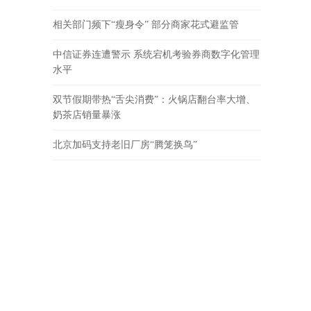
相关部门频下“瘦身令” 部分商家花式避监管
中信证券连遭警示 系统宕机考验券商数字化管理
水平
双节假期带热“舌尖消费”：火锅店翻台率大增、
奶茶店销量暴涨
北京加码支持老旧厂房“腾笼换鸟”