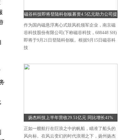
旅
服
磁谷科技即将登陆科创板募资4.5亿元助力公司提
游
升研发能力
作为国内磁悬浮离心式鼓风机领军企业，南京磁
谷科技股份有限公司(下称磁谷科技，688448 SH)
即将于9月21日登陆科创板。根据9月15日磁谷科
销
技
育
务
比
扬杰科技上半年营收29.51亿元 同比增长41%
正如一艘航行在巨浪之中的帆船，瞄准了船头的
别
风向标。在风云变幻的时代浪潮之下，扬州扬杰