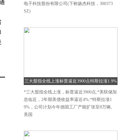
、通
电子科技股份有限公司(下称扬杰科技，300373
SZ)
宿
和
税
三大股指全线上涨标普逼近3900点特斯拉涨1.9%
*三大股指全线上涨，标普逼近3900点;*美联储加
息临近，2年期美债收益率逼近4%;*特斯拉涨1
9%，公司计划今年德国工厂产能扩张至8万辆。
美国