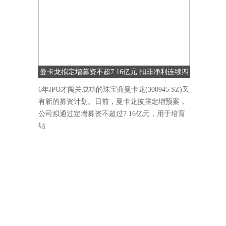
曼卡龙拟定增募资不超7.16亿元 扣非净利连续四
季度下降
6年IPO才闯关成功的珠宝商曼卡龙(300945 SZ)又
有新的募资计划。日前，曼卡龙披露定增预案，
公司拟通过定增募资不超过7 16亿元，用于培育
钻