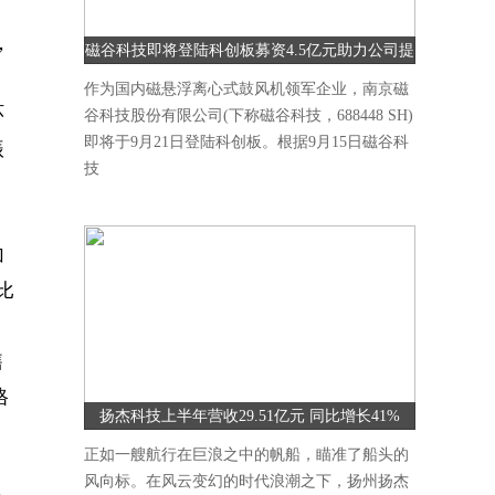
，
磁谷科技即将登陆科创板募资4.5亿元助力公司提
升研发能力
作为国内磁悬浮离心式鼓风机领军企业，南京磁
环
谷科技股份有限公司(下称磁谷科技，688448 SH)
即将于9月21日登陆科创板。根据9月15日磁谷科
振
技
，
加
比
售
格
扬杰科技上半年营收29.51亿元 同比增长41%
正如一艘航行在巨浪之中的帆船，瞄准了船头的
风向标。在风云变幻的时代浪潮之下，扬州扬杰