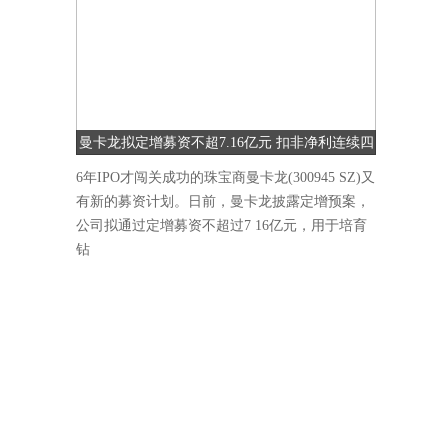
曼卡龙拟定增募资不超7.16亿元 扣非净利连续四
季度下降
6年IPO才闯关成功的珠宝商曼卡龙(300945 SZ)又
有新的募资计划。日前，曼卡龙披露定增预案，
公司拟通过定增募资不超过7 16亿元，用于培育
钻