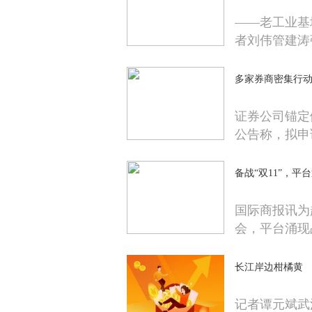
——老工业基
者刘伟管建涛
多家券商密集行动
证券公司锚定
公告称，拟申
备战“双11”，
国际商报讯为
会，平台涌现
长江岸边柑橘黄
记者谭元斌武