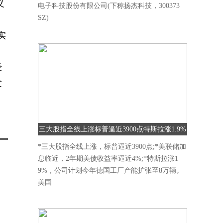
义
电子科技股份有限公司(下称扬杰科技，300373
SZ)
实
经
发
三大股指全线上涨标普逼近3900点特斯拉涨1.9%
*三大股指全线上涨，标普逼近3900点;*美联储加
息临近，2年期美债收益率逼近4%;*特斯拉涨1
9%，公司计划今年德国工厂产能扩张至8万辆。
美国