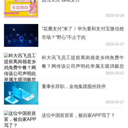
2023-10-18
“花瓣支付”来了！华为要和支付宝微信抢
市场？“野心”不止于此
2023-10-17
科大讯飞员工提前离岗领老乡鸡免费午
餐？网传该公司声明此举属主观消极怠
2023-10-17
工，当季考核不高于C
董事长辞职，金地集团股价跌停
2023-10-17
这位中国前首富，被自家APP骂了？