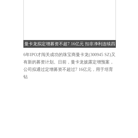
曼卡龙拟定增募资不超7.16亿元 扣非净利连续四
季度下降
6年IPO才闯关成功的珠宝商曼卡龙(300945 SZ)又
有新的募资计划。日前，曼卡龙披露定增预案，
公司拟通过定增募资不超过7 16亿元，用于培育
钻