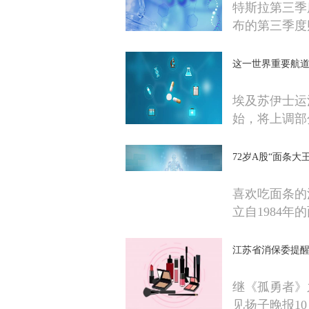
特斯拉第三季度
布的第三季度
这一世界重要航
埃及苏伊士运
始，将上调部
72岁A股“面条
喜欢吃面条的
立自1984年
江苏省消保委提醒
继《孤勇者》
见扬子晚报10