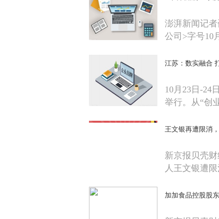
澎湃新闻记者邵冰
公司>字号10
江苏：数实融合 
10月23日-
举行。从“创
王文银再遭限消
新京报贝壳财
人王文银遭限
加加食品控股股