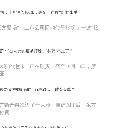
司：十月涌入400家，央企、券商“集体”出手
我方登场”，上市公司回购似乎掀起了一波“接
假”：3公司蹭热度被打脸，“神药”不远了？
就大涨的泡沫，正在破灭。截至10月18日，康
医
方甄选要做“中国山姆”，优惠多大，谁会买单？
方甄选再次迈了一大步。自建APP后，东方
付费