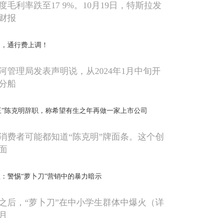
毛利率跌至17 9%。10月19日，特斯拉发
财报
道，通行费上调！
河管理局发表声明说，从2024年1月中旬开
分船
大王”陈克明辞职，称希望有生之年再做一家上市公司
消费者可能都知道“陈克明”牌面条。这个创
的面
：警惕“萝卜刀”营销中的暴力暗示
之后，“萝卜刀”在中小学生群体中爆火（详
月