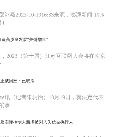
燕2023-10-1916:33来源：澎湃新闻∙10%
月1
打造高质量发展“关键增量”
24日，2023（第十届）江苏互联网大会将在南京
业
，正威回应：已取消
经讯（记者朱玥怡）10月19日，就法定代表
消事
东及实际控制人新增被列入失信被执行人