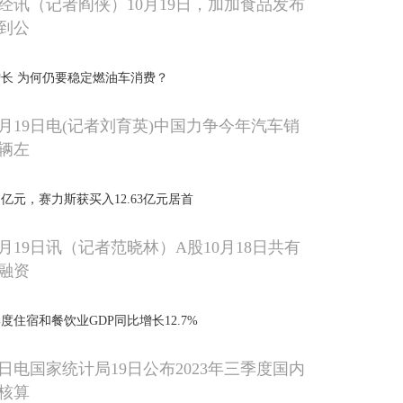
经讯（记者阎侠）10月19日，加加食品发布
到公
长 为何仍要稳定燃油车消费？
月19日电(记者刘育英)中国力争今年汽车销
万辆左
亿元，赛力斯获买入12.63亿元居首
月19日讯（记者范晓林）A股10月18日共有
获融资
住宿和餐饮业GDP同比增长12.7%
9日电国家统计局19日公布2023年三季度国内
核算