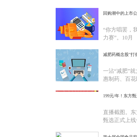
回购潮中的上市公
“你方唱罢，
力赛”。10月
减肥药概念股“打
一沾“减肥”
惠制药、百花
199元/年！东
直播截图。东
甄选正式上线