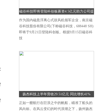
磁谷科技即将登陆科创板募资4.5亿元助力公司提
升研发能力
作为国内磁悬浮离心式鼓风机领军企业，南京磁
谷科技股份有限公司(下称磁谷科技，688448 SH)
即将于9月21日登陆科创板。根据9月15日磁谷科
技
，
处
对
扬杰科技上半年营收29.51亿元 同比增长41%
对
正如一艘航行在巨浪之中的帆船，瞄准了船头的
风向标。在风云变幻的时代浪潮之下，扬州扬杰