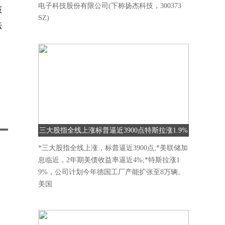
电子科技股份有限公司(下称扬杰科技，300373
核
SZ)
法
三大股指全线上涨标普逼近3900点特斯拉涨1.9%
*三大股指全线上涨，标普逼近3900点;*美联储加
息临近，2年期美债收益率逼近4%;*特斯拉涨1
9%，公司计划今年德国工厂产能扩张至8万辆。
美国