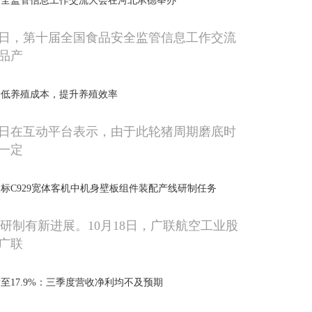
安全监管信息工作交流大会在河北承德举办
至15日，第十届全国食品安全监管信息工作交流
品产
降低养殖成本，提升养殖效率
18日在互动平台表示，由于此轮猪周期磨底时
一定
标C929宽体客机中机身壁板组件装配产线研制任务
机研制有新进展。10月18日，广联航空工业股
广联
至17.9%：三季度营收净利均不及预期