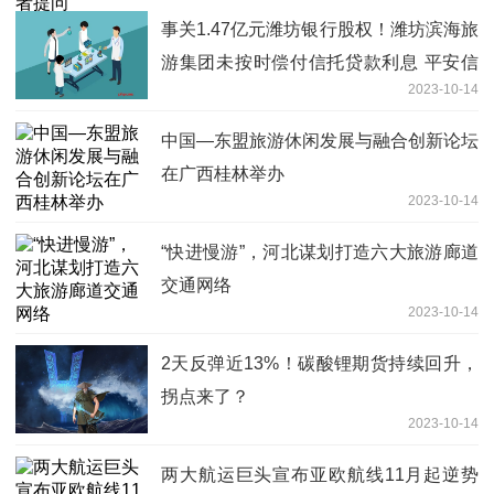
事关1.47亿元潍坊银行股权！潍坊滨海旅
游集团未按时偿付信托贷款利息 平安信
2023-10-14
托这样做→
中国—东盟旅游休闲发展与融合创新论坛
在广西桂林举办
2023-10-14
“快进慢游”，河北谋划打造六大旅游廊道
交通网络
2023-10-14
2天反弹近13%！碳酸锂期货持续回升，
拐点来了？
2023-10-14
两大航运巨头宣布亚欧航线11月起逆势