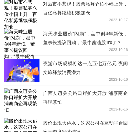
对后市不悲观！股票私募仓位小幅上升，
百亿私募继续积极加仓
2023-10-17
海天味业股价“闪崩”，盘中创4年新低，
董事长提议回购，“最牛酱油股”咋了？
2023-10-16
夜游市场规模将达一点五七万亿元 夜间
文旅释放消费潜力
2023-10-16
广西友谊关公路口岸扩大开放 浦寨商企
再现繁忙
2023-10-16
股价出现大跳水，这家公司在互动平台回
应三季度经营情况