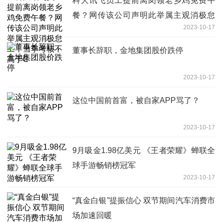
科大讯飞员工提前离岗领老乡鸡免费午
餐？网传该公司声明此举属主观消极怠
2023-10-17
工，当季考核不高于C
董事长辞职，金地集团股价跌停
2023-10-17
这位中国前首富，被自家APP骂了？
2023-10-17
9月吸金1.98亿美元 《王者荣耀》蝉联全
球手游畅销榜冠军
2023-10-17
“真金白银”提振信心 双节期间汽车消费市
场加速回暖