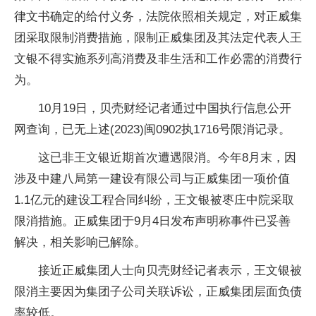
律文书确定的给付义务，法院依照相关规定，对正威集
团采取限制消费措施，限制正威集团及其法定代表人王
文银不得实施系列高消费及非生活和工作必需的消费行
为。
10月19日，贝壳财经记者通过中国执行信息公开
网查询，已无上述(2023)闽0902执1716号限消记录。
这已非王文银近期首次遭遇限消。今年8月末，因
涉及中建八局第一建设有限公司与正威集团一项价值
1.1亿元的建设工程合同纠纷，王文银被枣庄中院采取
限消措施。正威集团于9月4日发布声明称事件已妥善
解决，相关影响已解除。
接近正威集团人士向贝壳财经记者表示，王文银被
限消主要因为集团子公司关联诉讼，正威集团层面负债
率较低。