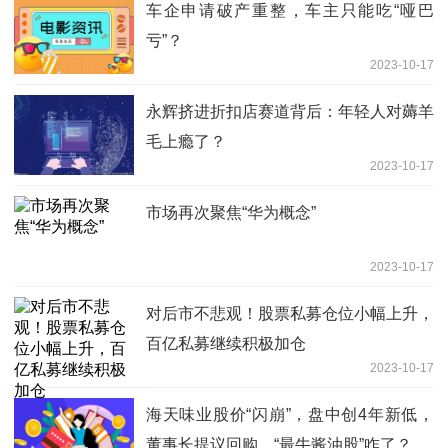
车企申请破产重整，车主只能吃“哑巴
亏”？
2023-10-17
永辉挤进折扣店赛道背后：年轻人对薅羊
毛上瘾了？
2023-10-17
市场再次聚焦“华为概念”
2023-10-17
对后市不悲观！股票私募仓位小幅上升，
百亿私募继续积极加仓
2023-10-17
海天味业股价“闪崩”，盘中创4年新低，
董事长提议回购，“最牛酱油股”咋了？