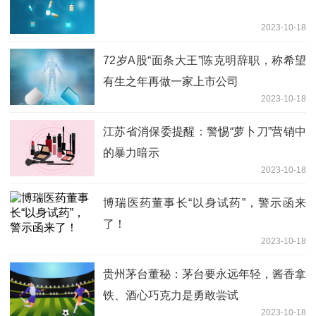
2023-10-18
72岁A股“面条大王”陈克明辞职，称希望
有生之年再做一家上市公司
2023-10-18
江苏省消保委提醒：警惕“萝卜刀”营销中
的暴力暗示
2023-10-18
博瑞医药董事长“以身试药”，警示函来
了！
2023-10-18
贵州茅台董秘：茅台要永远年轻，酱香拿
铁、酒心巧克力是勇敢尝试
2023-10-18