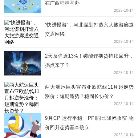
在广西桂林举办
2023-10-14
“快进慢游”，河北谋划打造六大旅游廊道
交通网络
2023-10-14
2天反弹近13%！碳酸锂期货持续回升，
拐点来了？
2023-10-14
两大航运巨头宣布亚欧航线11月起逆势
涨价：短期造势？稳固长协价？
2023-10-14
9月CPI运行平稳，PPI同比降幅收窄 物
价回升态势基本确立
2023-10-14