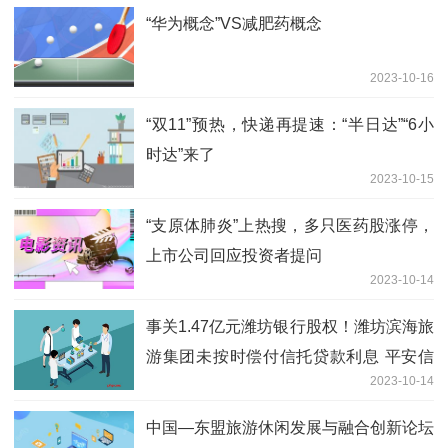
“华为概念”VS减肥药概念
2023-10-16
“双11”预热，快递再提速：“半日达”“6小
时达”来了
2023-10-15
“支原体肺炎”上热搜，多只医药股涨停，
上市公司回应投资者提问
2023-10-14
事关1.47亿元潍坊银行股权！潍坊滨海旅
游集团未按时偿付信托贷款利息 平安信
2023-10-14
托这样做→
中国—东盟旅游休闲发展与融合创新论坛