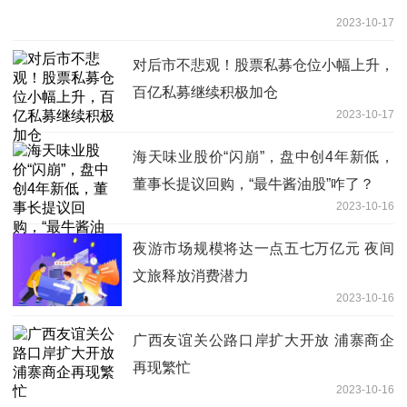
2023-10-17
对后市不悲观！股票私募仓位小幅上升，
百亿私募继续积极加仓
2023-10-17
海天味业股价“闪崩”，盘中创4年新低，
董事长提议回购，“最牛酱油股”咋了？
2023-10-16
夜游市场规模将达一点五七万亿元 夜间
文旅释放消费潜力
2023-10-16
广西友谊关公路口岸扩大开放 浦寨商企
再现繁忙
2023-10-16