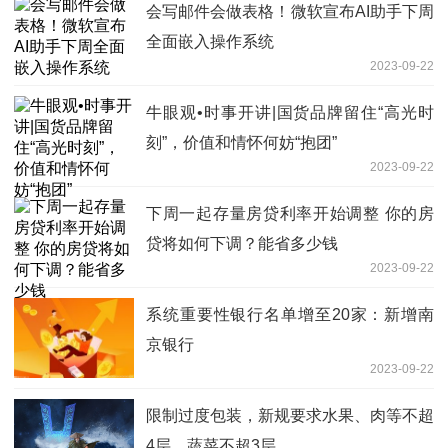
会写邮件会做表格！微软宣布AI助手下周
全面嵌入操作系统
2023-09-22
牛眼观•时事开讲|国货品牌留住“高光时
刻”，价值和情怀何妨“抱团”
2023-09-22
下周一起存量房贷利率开始调整 你的房
贷将如何下调？能省多少钱
2023-09-22
系统重要性银行名单增至20家：新增南
京银行
2023-09-22
限制过度包装，新规要求水果、肉等不超
4层、蔬菜不超3层