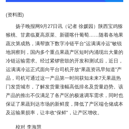
(资料图)
扬子晚报网9月27日讯（记者 徐媛园）陕西宝鸡猕
猴桃、甘肃临夏高原菜、新疆喀什葡萄……随着各地果
蔬次第成熟，满帮旗下数字冷链平台“运满满冷运”敏锐
地洞察到，国内多个重点果蔬产区短时内涌现出大量的
冷链运输需求。经过紧锣密鼓的开发和测试后，近日，
运满满冷运正式面向平台司机开放“果蔬资讯早知道”产
品，司机可通过这一产品第一时间获知未来7天果蔬热
门发货城市，了解发货量涨幅高低排名及货量趋势。该
产品的推出不仅满足了各产区的极速调车需求，同时也
保证了果蔬到达市场的新鲜度，降低了产区端仓储成本
及运输果损率，让丰收“保鲜”，让产区增收。
校对 李海慧