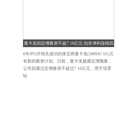
曼卡龙拟定增募资不超7.16亿元 扣非净利连续四
季度下降
6年IPO才闯关成功的珠宝商曼卡龙(300945 SZ)又
有新的募资计划。日前，曼卡龙披露定增预案，
公司拟通过定增募资不超过7 16亿元，用于培育
钻