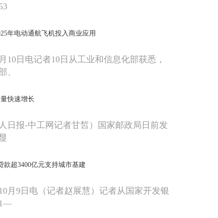
3
025年电动通航飞机投入商业应用
0月10日电记者10日从工业和信息化部获悉，
部、
务量快速增长
人日报-中工网记者甘皙）国家邮政局日前发
显
贷款超3400亿元支持城市基建
10月9日电（记者赵展慧）记者从国家开发银
1—