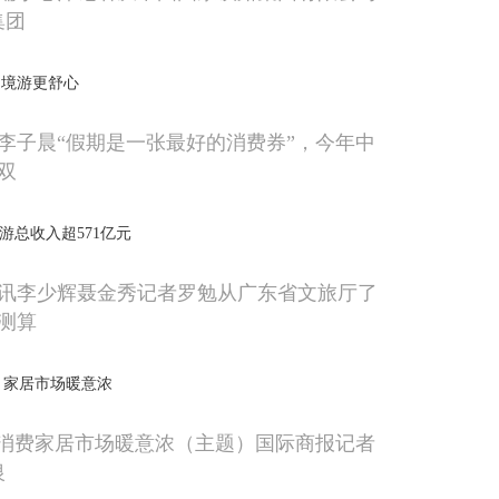
集团
出境游更舒心
李子晨“假期是一张最好的消费券”，今年中
双
游总收入超571亿元
讯李少辉聂金秀记者罗勉从广东省文旅厅了
测算
费 家居市场暖意浓
促消费家居市场暖意浓（主题）国际商报记者
银