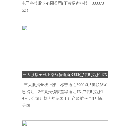
电子科技股份有限公司(下称扬杰科技，300373
SZ)
三大股指全线上涨标普逼近3900点特斯拉涨1.9%
*三大股指全线上涨，标普逼近3900点;*美联储加
息临近，2年期美债收益率逼近4%;*特斯拉涨1
9%，公司计划今年德国工厂产能扩张至8万辆。
美国