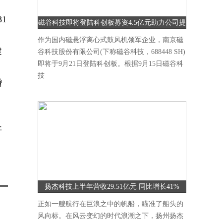
1
磁谷科技即将登陆科创板募资4.5亿元助力公司提
升研发能力
作为国内磁悬浮离心式鼓风机领军企业，南京磁
建
谷科技股份有限公司(下称磁谷科技，688448 SH)
即将于9月21日登陆科创板。根据9月15日磁谷科
技
增
开
扬杰科技上半年营收29.51亿元 同比增长41%
正如一艘航行在巨浪之中的帆船，瞄准了船头的
风向标。在风云变幻的时代浪潮之下，扬州扬杰