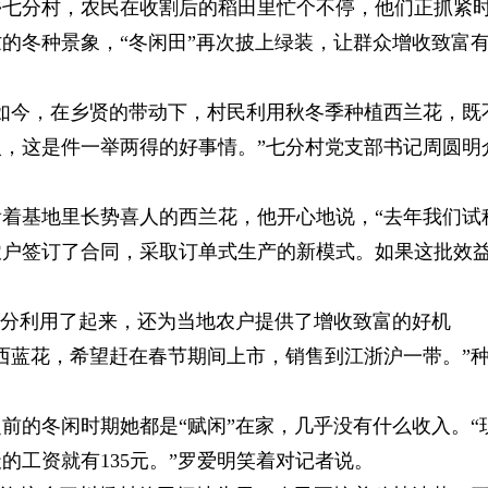
乡七分村，农民在收割后的稻田里忙个不停，他们正抓紧
的冬种景象，“冬闲田”再次披上绿装，让群众增收致富
如今，在乡贤的带动下，村民利用秋冬季种植西兰花，既
，这是件一举两得的好事情。”七分村党支部书记周圆明
着基地里长势喜人的西兰花，他开心地说，“去年我们试
农户签订了合同，采取订单式生产的新模式。如果这批效
充分利用了起来，还为当地农户提供了增收致富的好机
栽种西蓝花，希望赶在春节期间上市，销售到江浙沪一带。”
前的冬闲时期她都是“赋闲”在家，几乎没有什么收入。“
的工资就有135元。”罗爱明笑着对记者说。