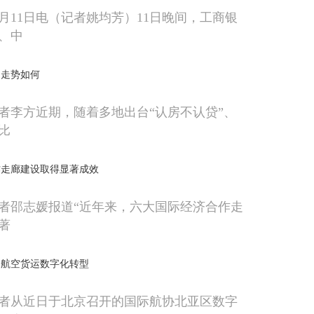
0月11日电（记者姚均芳）11日晚间，工商银
、中
场走势如何
者李方近期，随着多地出台“认房不认贷”、
比
作走廊建设取得显著成效
者邵志媛报道“近年来，六大国际经济合作走
著
国航空货运数字化转型
者从近日于北京召开的国际航协北亚区数字