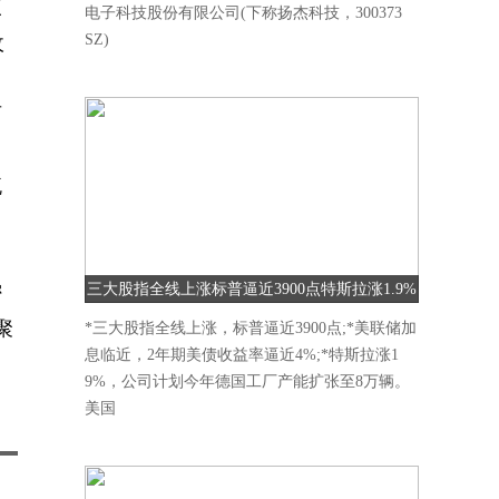
三
电子科技股份有限公司(下称扬杰科技，300373
SZ)
收
百
流
三大股指全线上涨标普逼近3900点特斯拉涨1.9%
密
聚
*三大股指全线上涨，标普逼近3900点;*美联储加
息临近，2年期美债收益率逼近4%;*特斯拉涨1
9%，公司计划今年德国工厂产能扩张至8万辆。
美国