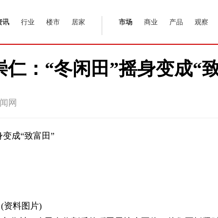
资讯
行业
楼市
居家
市场
商业
产品
观察
崇仁：“冬闲田”摇身变成“致
闻网
变成“致富田”
(资料图片)