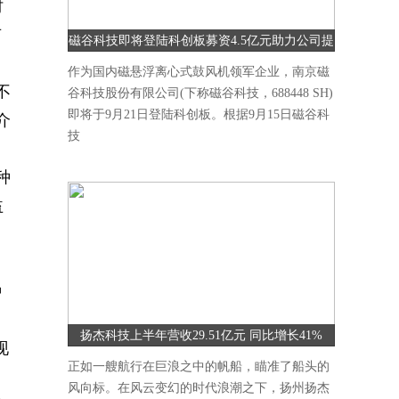
时
有
磁谷科技即将登陆科创板募资4.5亿元助力公司提
升研发能力
作为国内磁悬浮离心式鼓风机领军企业，南京磁
不
谷科技股份有限公司(下称磁谷科技，688448 SH)
即将于9月21日登陆科创板。根据9月15日磁谷科
介
技
种
益
种
扬杰科技上半年营收29.51亿元 同比增长41%
现
正如一艘航行在巨浪之中的帆船，瞄准了船头的
风向标。在风云变幻的时代浪潮之下，扬州扬杰