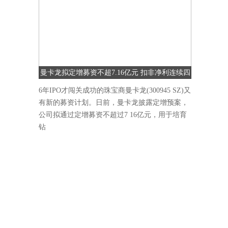
曼卡龙拟定增募资不超7.16亿元 扣非净利连续四
季度下降
6年IPO才闯关成功的珠宝商曼卡龙(300945 SZ)又
有新的募资计划。日前，曼卡龙披露定增预案，
公司拟通过定增募资不超过7 16亿元，用于培育
钻