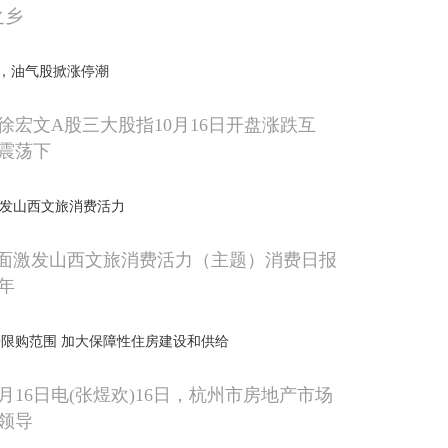
之乡
，油气股掀涨停潮
徐宏文A股三大股指10月16日开盘涨跌互
震荡下
激发山西文旅消费活力
全面激发山西文旅消费活力（主题）消费日报
年
限购范围 加大保障性住房建设和供给
月16日电(张煜欢)16日，杭州市房地产市场
领导