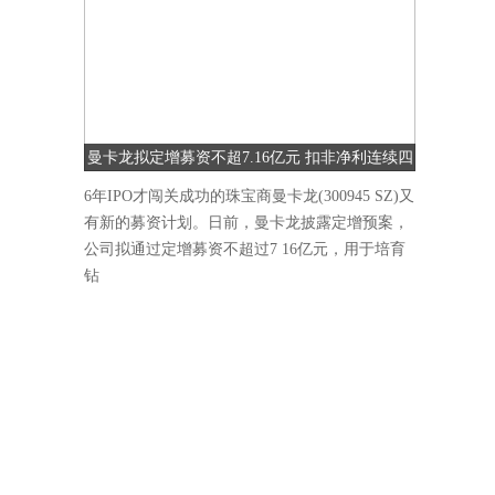
曼卡龙拟定增募资不超7.16亿元 扣非净利连续四
季度下降
6年IPO才闯关成功的珠宝商曼卡龙(300945 SZ)又
有新的募资计划。日前，曼卡龙披露定增预案，
公司拟通过定增募资不超过7 16亿元，用于培育
钻