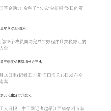
导基金助力“金种子”长成“金梧桐”秋日的黄
量尽享RCEP红利
在全部15个成员国均完成生效程序且关税减让的
入全
年前三季度销售额增长近三成
月16日电(记者王子谦)海口海关16日发布今
南离
盯多元化生活方式变化
工人日报—中工网记者赵昂江西省赣州市南