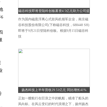
会
地
磁谷科技即将登陆科创板募资4.5亿元助力公司提
6
升研发能力
作为国内磁悬浮离心式鼓风机领军企业，南京磁
谷科技股份有限公司(下称磁谷科技，688448 SH)
即将于9月21日登陆科创板。根据9月15日磁谷科
四
技
限
区
重
业
、
扬杰科技上半年营收29.51亿元 同比增长41%
纷
正如一艘航行在巨浪之中的帆船，瞄准了船头的
风向标。在风云变幻的时代浪潮之下，扬州扬杰