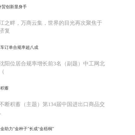
外贸创新显身手
江之畔，万商云集，世界的目光再次聚焦于
济复
约车订单合规率超八成
沈阳位居合规率增长前3名（副题）中工网北
电（
断积蓄
不断积蓄（主题）第134届中国进出口商品交
。
金助力“金种子”长成“金梧桐”