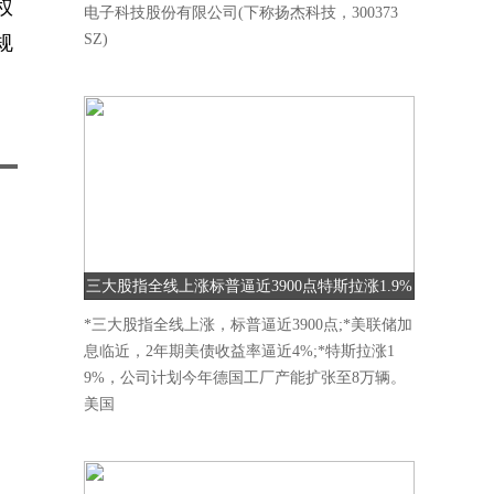
权
电子科技股份有限公司(下称扬杰科技，300373
SZ)
规
三大股指全线上涨标普逼近3900点特斯拉涨1.9%
*三大股指全线上涨，标普逼近3900点;*美联储加
息临近，2年期美债收益率逼近4%;*特斯拉涨1
9%，公司计划今年德国工厂产能扩张至8万辆。
美国