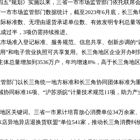
十四五”规划》实施以来，三省一市市场监管部门依托联席
市市场监管部门数据统计，截至2023年6月底，长三角
际标准数、无理由退货承诺单位数、有效发明专利总量等
完成过半，3项仍需持续推进。
市场准入登记标准、服务规范、信息共享、创新步调的“
通用”和电子营业执照可共享复用。长三角地区企业开办时
营主体总量增加到3536万户，年均增速8%，高于长三角地
监管部门以长三角统一地方标准和长三角协同团体标准为
域协同标准16项、“沪苏浙皖”计量技术规范11项，助力产
角地区关键词。三省一市累计培育放心消费单位34万余家
体店异地异店退换货联盟”单位541家，推动长三角消费纠