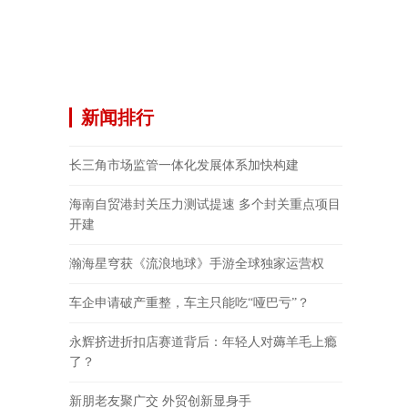
新闻排行
长三角市场监管一体化发展体系加快构建
海南自贸港封关压力测试提速 多个封关重点项目
开建
瀚海星穹获《流浪地球》手游全球独家运营权
车企申请破产重整，车主只能吃“哑巴亏”？
永辉挤进折扣店赛道背后：年轻人对薅羊毛上瘾
了？
新朋老友聚广交 外贸创新显身手