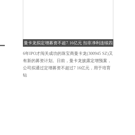
曼卡龙拟定增募资不超7.16亿元 扣非净利连续四
季度下降
6年IPO才闯关成功的珠宝商曼卡龙(300945 SZ)又
有新的募资计划。日前，曼卡龙披露定增预案，
公司拟通过定增募资不超过7 16亿元，用于培育
钻