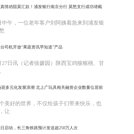
真情劝阻莫汇款！浦发银行南京分行 莫愁支行成功堵截
20日中午，一位老年客户刘阿姨着急来到浦发银
愁
台司机开放“果蔬资讯早知道”产品
月27日讯（记者徐媛园）陕西宝鸡猕猴桃、甘
、
场迎多元化发展浪潮 北上广玩具相关融资企业数量位居前
个美好的世界，不仅给孩子们带来快乐，也
，让
日启动，长三角铁路预计发送超250万人次