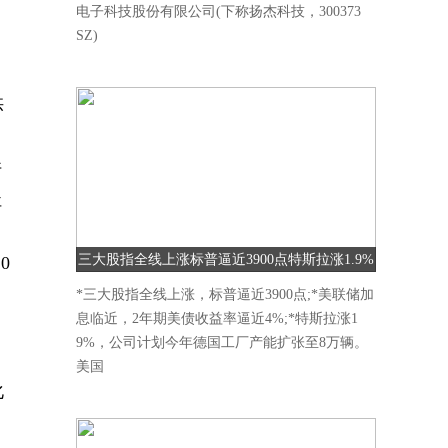
电子科技股份有限公司(下称扬杰科技，300373
SZ)
供
件
杜
三大股指全线上涨标普逼近3900点特斯拉涨1.9%
0
、
*三大股指全线上涨，标普逼近3900点;*美联储加
息临近，2年期美债收益率逼近4%;*特斯拉涨1
9%，公司计划今年德国工厂产能扩张至8万辆。
美国
化