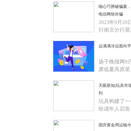
细心巧辨破骗案，
电信网络诈骗
2023年9月
行南京分行莫
运满满冷运面向平
扬子晚报网9
肃临夏高原菜
天眼新知|玩具市
列
玩具构建了一
给成年人启发
国庆黄金周运输今