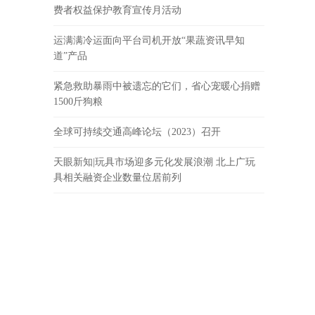
费者权益保护教育宣传月活动
运满满冷运面向平台司机开放“果蔬资讯早知
道”产品
紧急救助暴雨中被遗忘的它们，省心宠暖心捐赠
1500斤狗粮
全球可持续交通高峰论坛（2023）召开
天眼新知|玩具市场迎多元化发展浪潮 北上广玩
具相关融资企业数量位居前列