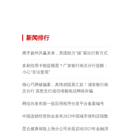
新闻排行
携手扬州共赢未来，美团助力“碳”索出行新方式
多刷信用卡能提额度？广发银行南京分行提醒：
小心“非法套现”
细心巧辨破骗案，真情劝阻莫汇款！浦发银行南
京分行 莫愁支行成功堵截电信网络诈骗
网信办发布第一批应用程序分发平台备案编号
中国连锁经营协会发布2023中国城市便利店指数
昆仑健康保险上海分公司全面启动2023年金融消