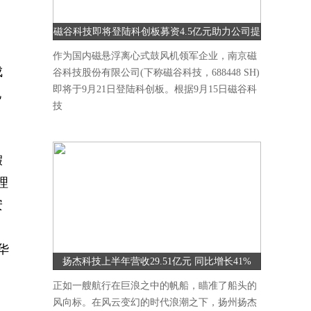
磁谷科技即将登陆科创板募资4.5亿元助力公司提
升研发能力
作为国内磁悬浮离心式鼓风机领军企业，南京磁
成
谷科技股份有限公司(下称磁谷科技，688448 SH)
即将于9月21日登陆科创板。根据9月15日磁谷科
电
技
假
理
安
华
扬杰科技上半年营收29.51亿元 同比增长41%
正如一艘航行在巨浪之中的帆船，瞄准了船头的
风向标。在风云变幻的时代浪潮之下，扬州扬杰