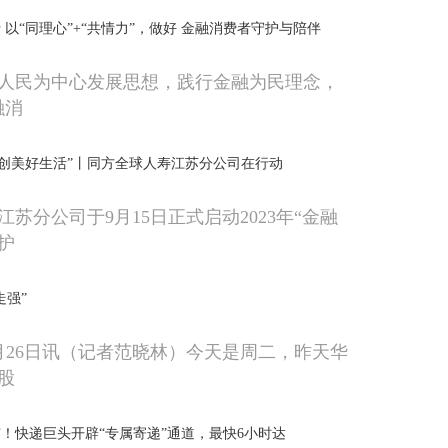
 以“同理心”+“共情力”，做好 金融消费者守护与陪伴
人民为中心发展思想，践行金融为民理念，
融消
共创美好生活”丨同方全球人寿江苏分公司在行动
苏分公司于9月15日正式启动2023年“金融
护
走强”
月26日讯（记者范晓林）今天是周二，昨天华
股
！快递巨头开辟“专属寄递”通道，最快6小时达