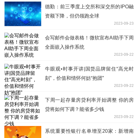
德勤：前三季度上交所和深交所的IPO融
资额下降，但仍领跑全球
2023-09-23
会写邮件会做表格！微软宣布AI助手下周
全面嵌入操作系统
2023-09-22
牛眼观•时事开讲|国货品牌留住“高光时
刻”，价值和情怀何妨“抱团”
2023-09-22
下周一起存量房贷利率开始调整 你的房
贷将如何下调？能省多少钱
2023-09-22
系统重要性银行名单增至20家：新增南