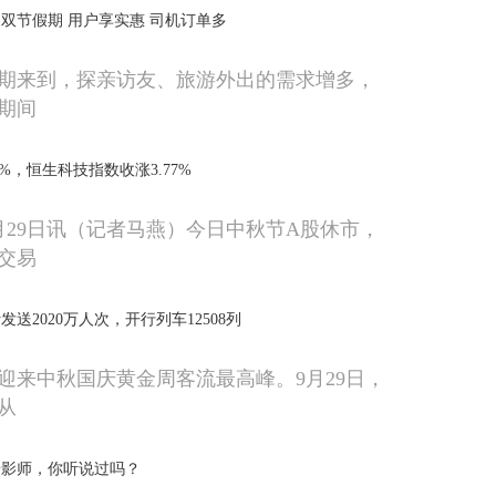
力双节假期 用户享实惠 司机订单多
期来到，探亲访友、旅游外出的需求增多，
期间
1%，恒生科技指数收涨3.77%
月29日讯（记者马燕）今日中秋节A股休市，
交易
送2020万人次，开行列车12508列
迎来中秋国庆黄金周客流最高峰。9月29日，
从
摄影师，你听说过吗？