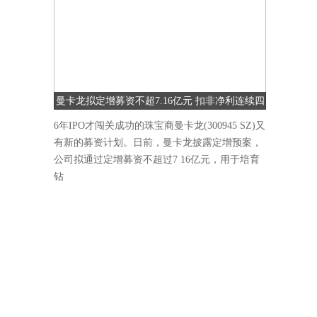
曼卡龙拟定增募资不超7.16亿元 扣非净利连续四
季度下降
6年IPO才闯关成功的珠宝商曼卡龙(300945 SZ)又
有新的募资计划。日前，曼卡龙披露定增预案，
公司拟通过定增募资不超过7 16亿元，用于培育
钻