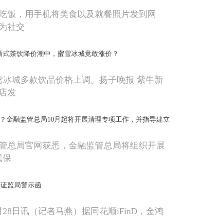
吃饭，用手机将美食以及就餐照片发到网
为社交
！新式茶饮降价潮中，蜜雪冰城竟敢涨价？
蜜雪冰城多款饮品价格上调。扬子晚报 紫牛新
店发
吗？金融监管总局10月起将开展清理专项工作，并指导建立
管总局官网获悉，金融监管总局将组织开展
眠保
苏证监局警示函
28日讯（记者马燕）据同花顺iFinD，金鸿