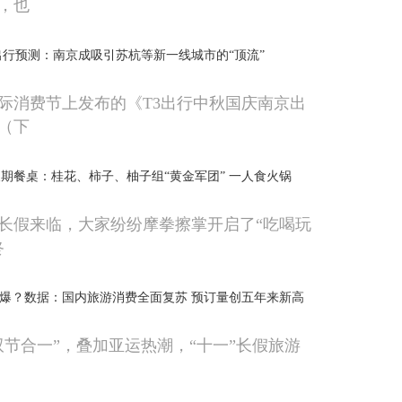
，也
出行预测：南京成吸引苏杭等新一线城市的“顶流”
京国际消费节上发布的《T3出行中秋国庆南京出
（下
期餐桌：桂花、柿子、柚子组“黄金军团” 一人食火锅
长假来临，大家纷纷摩拳擦掌开启了“吃喝玩
咚
火爆？数据：国内旅游消费全面复苏 预订量创五年来新高
双节合一”，叠加亚运热潮，“十一”长假旅游