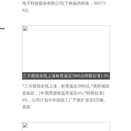
电子科技股份有限公司(下称扬杰科技，300373
SZ)
三大股指全线上涨标普逼近3900点特斯拉涨1.9%
*三大股指全线上涨，标普逼近3900点;*美联储加
息临近，2年期美债收益率逼近4%;*特斯拉涨1
9%，公司计划今年德国工厂产能扩张至8万辆。
美国