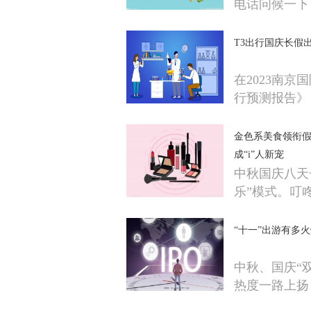
电话问候一下
T3出行国庆长假
在2023南
行预测报告》
金色系美食领衔假
成“i”人新宠
中秋国庆八天
乐”模式。叮
“十一”出游有多
中秋、国庆“
热度一路上扬