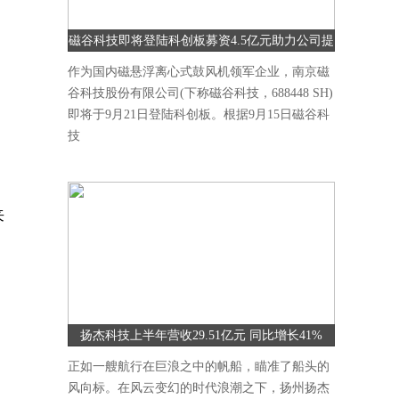
磁谷科技即将登陆科创板募资4.5亿元助力公司提
升研发能力
作为国内磁悬浮离心式鼓风机领军企业，南京磁
谷科技股份有限公司(下称磁谷科技，688448 SH)
即将于9月21日登陆科创板。根据9月15日磁谷科
技
来
扬杰科技上半年营收29.51亿元 同比增长41%
正如一艘航行在巨浪之中的帆船，瞄准了船头的
风向标。在风云变幻的时代浪潮之下，扬州扬杰