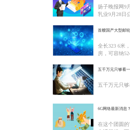
扬子晚报网9月
乳业9月28日
首艘国产大型邮轮
全长323 6
房，可容纳52
五千万元只够看
五千万元只够
6G网络最新消息
在这个团圆的