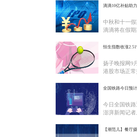
滴滴10亿补贴助
中秋和十一假
滴滴将在假期
恒生指数收涨2.5
扬子晚报网9
港股市场正常
全国铁路今日预计发
今日全国铁路
澎湃新闻记者
【潮范儿】餐厅