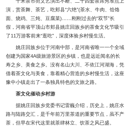
千米茶市街文艺演出不断、二十四套茶席秀准点上
演，赏茶舞、茶艺，吃郏县“六绝”(茶水、牛肉、饸饹
面、烧鸡、三炖、豆腐菜)……刚刚过去的“双节”长
假，河南省平顶山市郏县姚庄回族乡的茶食文化节吸引
了11万游客前来“逛吃”，深度体验乡村慢生活。
姚庄回族乡位于河南中部，是河南省唯一一个全域
创建为国家4A级旅游景区的乡镇，也是远近闻名的长
寿之乡、美食之乡。没有名山大川、不依江河湖海，凭
借着茶文化与美食，靠着精心营造的乡村慢生活，这座
豫中小镇走出了一条独具特色的文旅之路。
茶文化催动乡村游
据姚庄回族乡党委书记雷巍介绍，历史上，姚庄水
路与陆路交汇，是千年前万里茶道的重要节点，虽不产
茶，但早在宋代这里就茶肆林立、饮茶之风已盛。