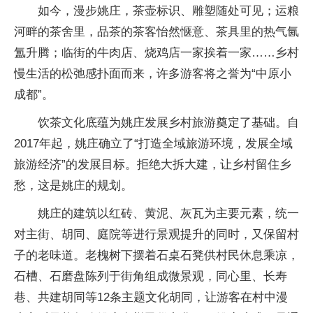
如今，漫步姚庄，茶壶标识、雕塑随处可见；运粮
河畔的茶舍里，品茶的茶客怡然惬意、茶具里的热气氤
氲升腾；临街的牛肉店、烧鸡店一家挨着一家……乡村
慢生活的松弛感扑面而来，许多游客将之誉为“中原小
成都”。
饮茶文化底蕴为姚庄发展乡村旅游奠定了基础。自
2017年起，姚庄确立了“打造全域旅游环境，发展全域
旅游经济”的发展目标。拒绝大拆大建，让乡村留住乡
愁，这是姚庄的规划。
姚庄的建筑以红砖、黄泥、灰瓦为主要元素，统一
对主街、胡同、庭院等进行景观提升的同时，又保留村
子的老味道。老槐树下摆着石桌石凳供村民休息乘凉，
石槽、石磨盘陈列于街角组成微景观，同心里、长寿
巷、共建胡同等12条主题文化胡同，让游客在村中漫