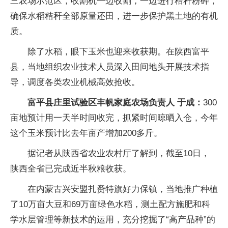
三农场示范区，收割机一边收割，一边进行秸秆粉碎，
确保水稻秸秆全部原量还田，进一步保护黑土地的有机
质。
除了水稻，眼下玉米也迎来收获期。在陕西富平
县，当地组织农业技术人员深入田间地头开展技术指
导，调度各类农业机械高效抢收。
富平县庄里试验区丰帆家庭农场负责人 于成：
300
亩地预计用一天半时间收完，抓紧时间晾晒入仓，今年
这个玉米预计比去年亩产增加200多斤。
据记者从陕西省农业农村厅了解到，截至10日，
陕西全省已完成近半秋粮收获。
在内蒙古兴安盟扎赉特旗好力保镇，当地推广种植
了10万亩大豆和69万亩绿色水稻，测土配方施肥和科
学水层管理等新技术的运用，充分挖掘了“高产品种”的