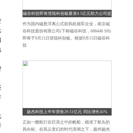
磁谷科技即将登陆科创板募资4.5亿元助力公司提
货
升研发能力
作为国内磁悬浮离心式鼓风机领军企业，南京磁
比
谷科技股份有限公司(下称磁谷科技，688448 SH)
即将于9月21日登陆科创板。根据9月15日磁谷科
国
技
电
费
还
市
扬杰科技上半年营收29.51亿元 同比增长41%
化
正如一艘航行在巨浪之中的帆船，瞄准了船头的
要
风向标。在风云变幻的时代浪潮之下，扬州扬杰