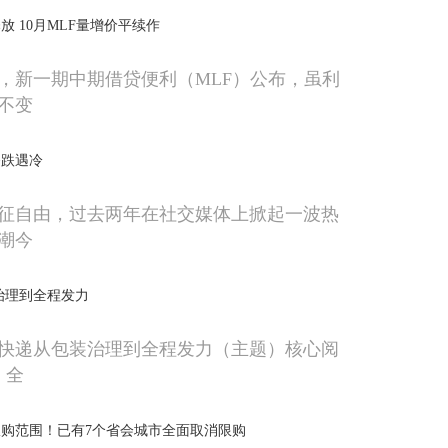
 10月MLF量增价平续作
，新一期中期借贷便利（MLF）公布，虽利
不变
齐跌遇冷
征自由，过去两年在社交媒体上掀起一波热
潮今
治理到全程发力
快递从包装治理到全程发力（主题）核心阅
，全
购范围！已有7个省会城市全面取消限购