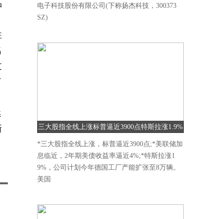
品
电子科技股份有限公司(下称扬杰科技，300373
SZ)
往
名
过
了
续
三大股指全线上涨标普逼近3900点特斯拉涨1.9%
新
*三大股指全线上涨，标普逼近3900点;*美联储加
息临近，2年期美债收益率逼近4%;*特斯拉涨1
9%，公司计划今年德国工厂产能扩张至8万辆。
美国