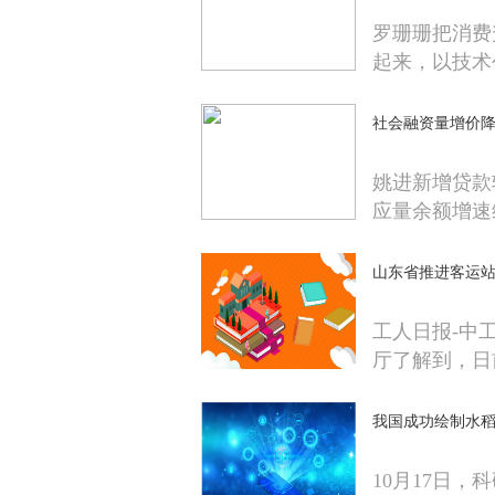
罗珊珊把消费
起来，以技术
社会融资量增价
姚进新增贷款
应量余额增速
山东省推进客运站
工人日报-中
厅了解到，日
我国成功绘制水稻
10月17日