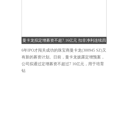
曼卡龙拟定增募资不超7.16亿元 扣非净利连续四
季度下降
6年IPO才闯关成功的珠宝商曼卡龙(300945 SZ)又
有新的募资计划。日前，曼卡龙披露定增预案，
公司拟通过定增募资不超过7 16亿元，用于培育
钻