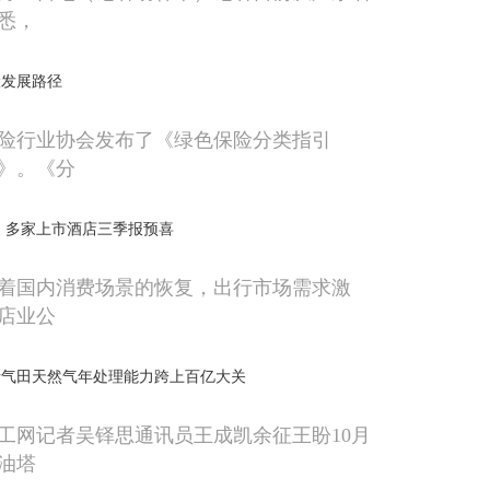
悉，
险发展路径
险行业协会发布了《绿色保险分类指引
）》。《分
 多家上市酒店三季报预喜
着国内消费场景的恢复，出行市场需求激
店业公
析气田天然气年处理能力跨上百亿大关
工网记者吴铎思通讯员王成凯余征王盼10月
石油塔